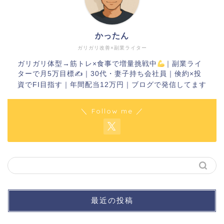
かったん
ガリガリ改善×副業ライター
ガリガリ体型→筋トレ×食事で増量挑戦中
｜副業ライ
ターで月5万目標✍
｜30代・妻子持ち会社員｜倹約×投
資でFI目指す｜年間配当12万円｜ブログで発信してます
＼ Follow me ／
最近の投稿