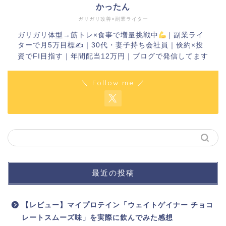
かったん
ガリガリ改善×副業ライター
ガリガリ体型→筋トレ×食事で増量挑戦中
｜副業ライ
ターで月5万目標✍
｜30代・妻子持ち会社員｜倹約×投
資でFI目指す｜年間配当12万円｜ブログで発信してます
＼ Follow me ／
最近の投稿
【レビュー】マイプロテイン「ウェイトゲイナー チョコ
レートスムーズ味」を実際に飲んでみた感想