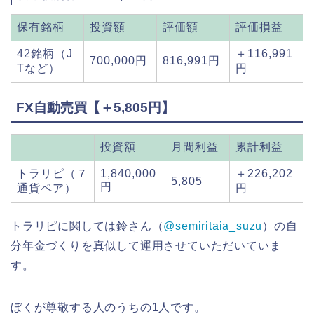
保有銘柄
投資額
評価額
評価損益
42銘柄（J
＋116,991
700,000円
816,991円
Tなど）
円
FX自動売買【＋5,805円】
投資額
月間利益
累計利益
トラリピ（７
1,840,000
＋226,202
5,805
円
通貨ペア）
円
トラリピに関しては鈴さん（
@semiritaia_suzu
）の自
分年金づくりを真似して運用させていただいていま
す。
ぼくが尊敬する人のうちの1人です。