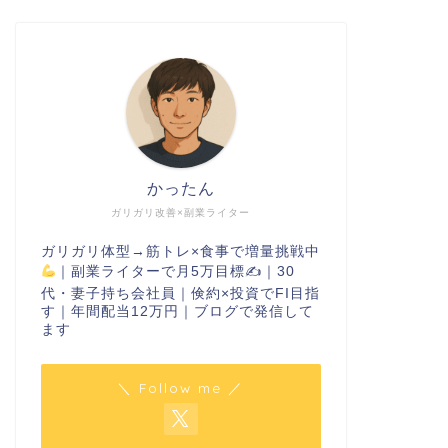
かったん
ガリガリ改善×副業ライター
ガリガリ体型→筋トレ×食事で増量挑戦中
｜副業ライターで月5万目標✍
｜30
代・妻子持ち会社員｜倹約×投資でFI目指
す｜年間配当12万円｜ブログで発信して
ます
＼ Follow me ／