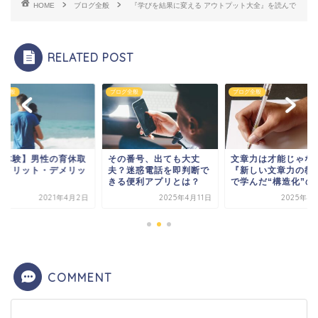
HOME
ブログ全般
『学びを結果に変える アウトプット大全』を読んで
RELATED POST
グ全般
ブログ全般
ブログ全般
実体験】男性の育休取
その番号、出ても大丈
文章力は才能じゃな
のメリット・デメリッ
夫？迷惑電話を即判断で
『新しい文章力の教
きる便利アプリとは？
で学んだ“構造化”のス.
2021年4月2日
2025年4月11日
2025年4
COMMENT