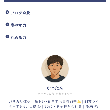
ブログ全般
増やす力
貯める力
かったん
ガリガリ改善×副業ライター
ガリガリ体型→筋トレ×食事で増量挑戦中
｜副業ライ
ターで月5万目標✍
｜30代・妻子持ち会社員｜倹約×投